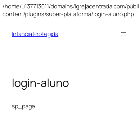
/home/u137713011/domains/igrejacentrada.com/publ
Pu
content/plugins/super-plataforma/login-aluno.php
p
o
Infancia Protegida
c
login-aluno
sp_page