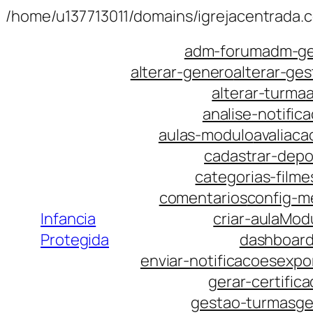
/home/u137713011/domains/igrejacentrada.
adm-forum
adm-ge
alterar-genero
alterar-ges
alterar-turma
analise-notific
aulas-modulo
avaliaca
cadastrar-dep
categorias-filme
comentarios
config-m
Infancia
criar-aulaMod
Protegida
dashboard
enviar-notificacoes
expo
gerar-certific
gestao-turmas
ge