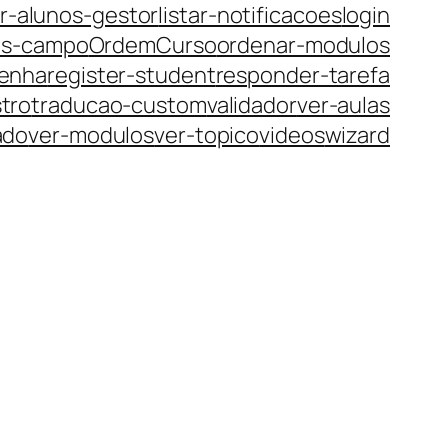
ar-alunos-gestor
listar-notificacoes
login
es-campo
OrdemCurso
ordenar-modulos
senha
register-student
responder-tarefa
tro
traducao-custom
validador
ver-aulas
ado
ver-modulos
ver-topico
videos
wizard