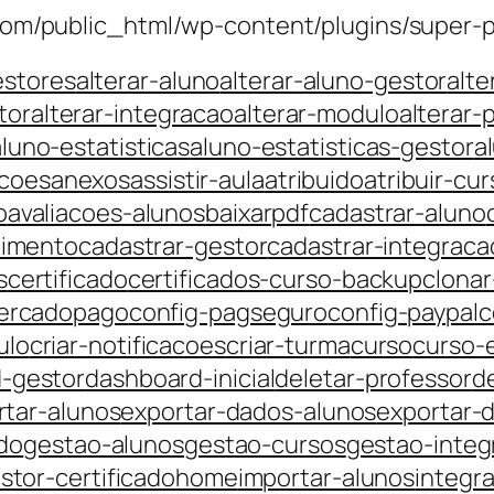
com/public_html/wp-content/plugins/super-p
stores
alterar-aluno
alterar-aluno-gestor
alte
tor
alterar-integracao
alterar-modulo
alterar-
aluno-estatisticas
aluno-estatisticas-gestor
a
acoes
anexos
assistir-aula
atribuido
atribuir-cur
o
avaliacoes-alunos
baixarpdf
cadastrar-aluno
oimento
cadastrar-gestor
cadastrar-integraca
s
certificado
certificados-curso-backup
clonar
ercadopago
config-pagseguro
config-paypal
c
ulo
criar-notificacoes
criar-turma
curso
curso-e
-gestor
dashboard-inicial
deletar-professor
d
rtar-alunos
exportar-dados-alunos
exportar-
ado
gestao-alunos
gestao-cursos
gestao-integ
stor-certificado
home
importar-alunos
integr