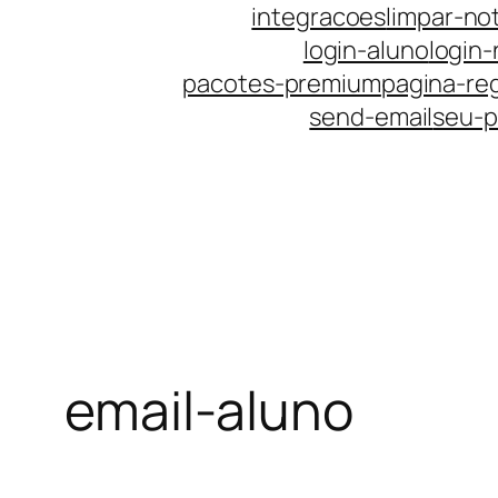
integracoes
limpar-no
login-aluno
login
pacotes-premium
pagina-reg
send-email
seu-pe
email-aluno